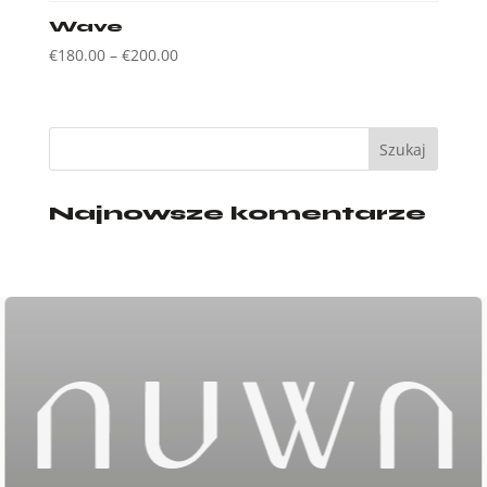
do
Wave
€680.00
Zakres
€
180.00
–
€
200.00
cen:
od
€180.00
do
€200.00
Najnowsze komentarze