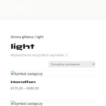
MENU
Strona główna
/ light
light
Wyświetlanie wszystkich wyników: 2
Handfan
Zakres
€
570.00
–
€
680.00
cen:
od
€570.00